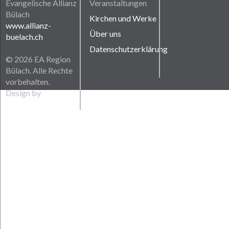
Evangelische Allianz
Veranstaltungen
Bülach
Kirchen und Werke
www.allianz-
Über uns
buelach.ch
Datenschutzerklärung
© 2026 EA Region
Bülach. Alle Rechte
vorbehalten.
Design by
Weiter®
Switzerland